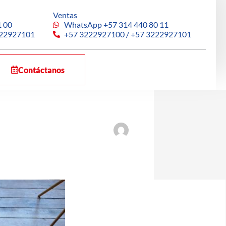
Ventas
 00
WhatsApp +57 314 440 80 11
222927101
+57 3222927100 / +57 3222927101
Contáctanos