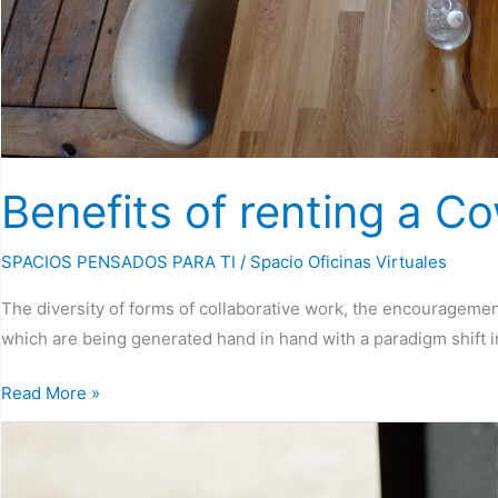
Benefits of renting a C
SPACIOS PENSADOS PARA TI
/
Spacio Oficinas Virtuales
The diversity of forms of collaborative work, the encourageme
which are being generated hand in hand with a paradigm shift i
Read More »
Empatía
y
otras