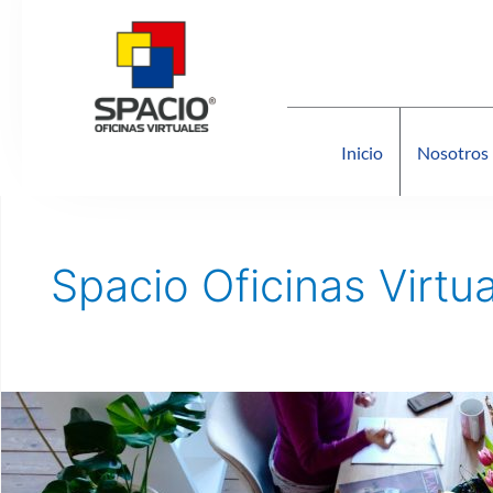
Ir
al
contenido
Inicio
Nosotros
Spacio Oficinas Virtu
Benefits
of
renting