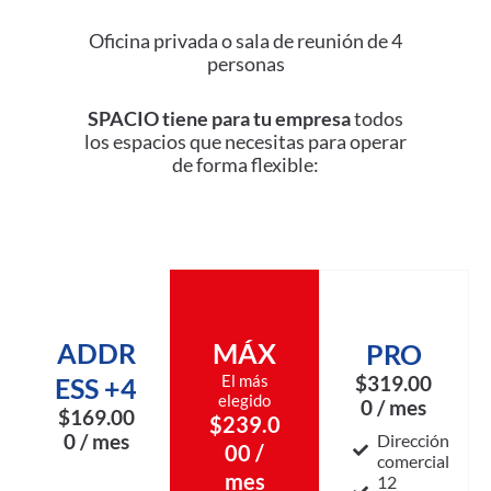
Oficina privada o sala de reunión de 4
personas
SPACIO tiene para tu empresa
todos
los espacios que necesitas para operar
de forma flexible:
ADDR
MÁX
PRO
El más
$319.00
ESS +4
elegido
0 / mes
$169.00
$239.0
0 / mes
Dirección
00 /
comercial
mes
12