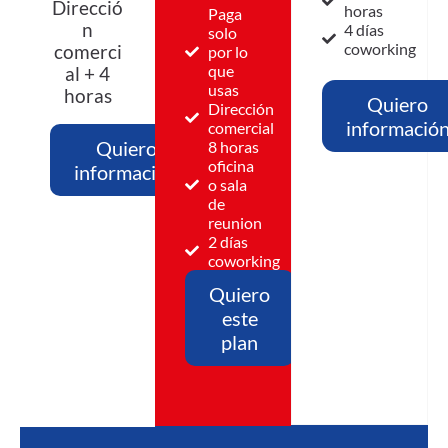
Direcció
horas
Paga
n
4 días
solo
coworking
comerci
por lo
que
al + 4
usas
horas
Quiero
Dirección
informació
comercial
Quiero
8 horas
oficina
información
o sala
de
reunion
2 días
coworking
Quiero
este
plan