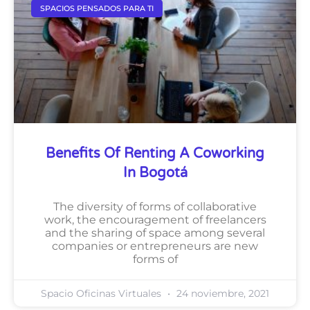
SPACIOS PENSADOS PARA TI
Benefits Of Renting A Coworking
In Bogotá
The diversity of forms of collaborative
work, the encouragement of freelancers
and the sharing of space among several
companies or entrepreneurs are new
forms of
Spacio Oficinas Virtuales
24 noviembre, 2021