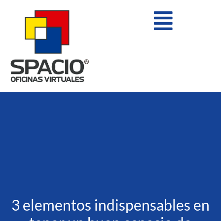
Ir
Flyout
al
contenido
Menu
3 elementos indispensables en