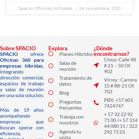
Spacio Oficinas Virtuales
24 noviembre, 2021
Sobre SPACIO
Explora
¿Dónde
encontrarnos?
SPACIO
ofrece
Planes Híbridos
Chico: Calle 98
Oficinas 360 para
Salas de
# 21 – 50 Of.
empresas híbridas,
reunión
902
integrando
dirección comercial,
Tratamiento de
Virrey : Carrera
espacios de trabajo
datos
15 # 88-21 Of.
y salas de reunión
702
Blog
en una sola solución.
PBX: +57 601
Preguntas
7424747
frecuentes
Más de 19 años
+ 57 32 22 92
acompañando
Trabaja con
71 00 /+ 57 314
empresas que
nosotros
44 080 11 / 322
buscan operar con
Agenda tu
292 71 01
eficiencia,
visita