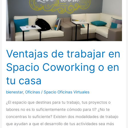
en
Spacio
Coworking
o
en
tu
casa
Ventajas de trabajar en
Spacio Coworking o en
tu casa
bienestar
,
Oficinas
/
Spacio Oficinas Virtuales
¿El espacio que destinas para tu trabajo, tus proyectos o
labores no es lo suficientemente cómodo para ti? ¿No te
concentras lo suficiente? Existen dos modalidades de trabajo
que ayudan a que el desarrollo de tus actividades sea más