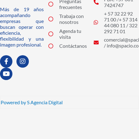
Preguntas
7424747
frecuentes
Más de 19 años
+ 57 32 22 92
acompañando
Trabaja con
71 00 /+ 57 314
empresas que
nosotros
44 080 11 / 322
buscan operar con
Agenda tu
292 71 01
eficiencia,
visita
flexibilidad y una
comercial@spaci
imagen profesional.
/ info@spacio.co
Contáctanos
F
Y
I
a
o
n
c
u
s
e
t
t
b
u
a
o
b
g
o
e
r
k
a
Powered by S Agencia Digital
-
m
f