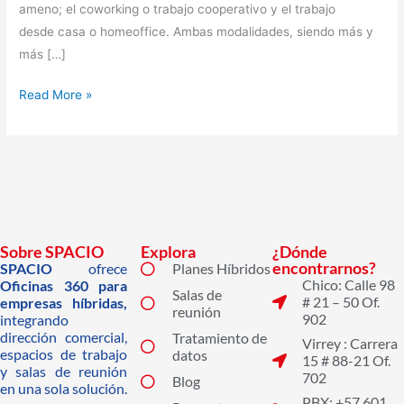
ameno; el coworking o trabajo cooperativo y el trabajo
desde casa o homeoffice. Ambas modalidades, siendo más y
más […]
Read More »
Sobre SPACIO
Explora
¿Dónde
encontrarnos?
SPACIO
ofrece
Planes Híbridos
Chico: Calle 98
Oficinas 360 para
Salas de
# 21 – 50 Of.
empresas híbridas,
reunión
902
integrando
dirección comercial,
Tratamiento de
Virrey : Carrera
espacios de trabajo
datos
15 # 88-21 Of.
y salas de reunión
702
Blog
en una sola solución.
PBX: +57 601