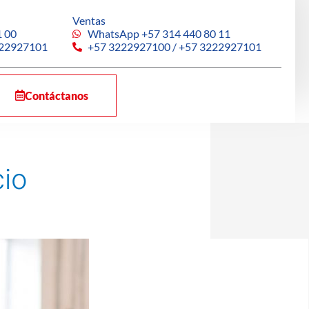
Ventas
 00
WhatsApp +57 314 440 80 11
222927101
+57 3222927100 / +57 3222927101
Contáctanos
cio