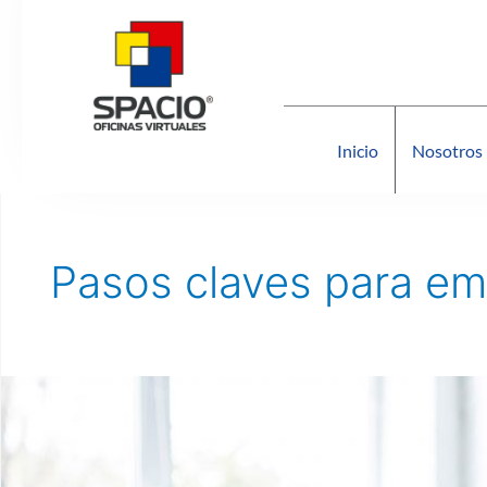
Ir
al
contenido
Inicio
Nosotros
Pasos claves para em
Claves
para
comenzar
una