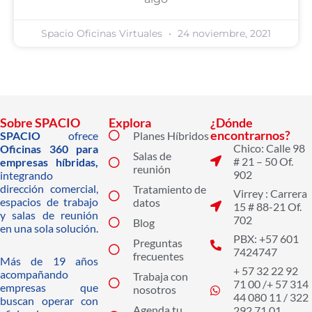
Spacio Oficinas Virtuales
24 noviembre, 2021
Sobre SPACIO
Explora
¿Dónde
encontrarnos?
SPACIO
ofrece
Planes Híbridos
Chico: Calle 98
Oficinas 360 para
Salas de
# 21 – 50 Of.
empresas híbridas,
reunión
902
integrando
dirección comercial,
Tratamiento de
Virrey : Carrera
espacios de trabajo
datos
15 # 88-21 Of.
y salas de reunión
702
Blog
en una sola solución.
PBX: +57 601
Preguntas
7424747
frecuentes
Más de 19 años
+ 57 32 22 92
acompañando
Trabaja con
71 00 /+ 57 314
empresas que
nosotros
44 080 11 / 322
buscan operar con
Agenda tu
292 71 01