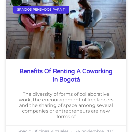
SPACIOS PENSADOS PARA TI
Benefits Of Renting A Coworking
In Bogotá
The diversity of forms of collaborative
work, the encouragement of freelancers
and the sharing of space among several
companies or entrepreneurs are new
forms of
Spacio Oficinas Virtuales
24 noviembre, 2021