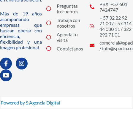
PBX: +57 601
Preguntas
7424747
frecuentes
Más de 19 años
+ 57 32 22 92
acompañando
Trabaja con
71 00 /+ 57 314
empresas que
nosotros
44 080 11 / 322
buscan operar con
Agenda tu
292 71 01
eficiencia,
visita
flexibilidad y una
comercial@spaci
imagen profesional.
/ info@spacio.co
Contáctanos
F
Y
I
a
o
n
c
u
s
e
t
t
b
u
a
o
b
g
o
e
r
k
a
Powered by S Agencia Digital
-
m
f